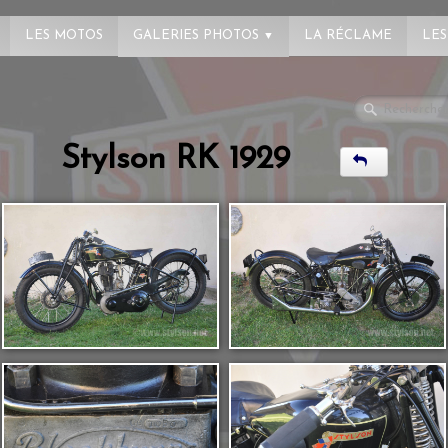
LES MOTOS
GALERIES PHOTOS
LA RÉCLAME
LES
▼
Stylson RK 1929