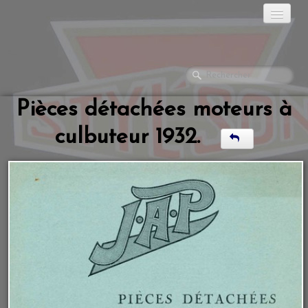
ACCUEIL
HISTORIQUE
Pièces détachées moteurs à
LES MOTOS
culbuteur 1932.
GALERIES PHOTOS
▼
LA RÉCLAME
LES MONTES.
DOCUMENTATION
L'ATELIER
▼