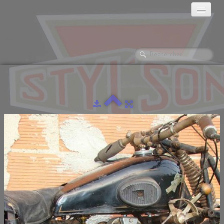
ACCUEIL
HISTORIQUE
LES MOTOS
GALERIES PHOTOS
▼
LA RÉCLAME
LES MONTES.
DOCUMENTATION
L'ATELIER
▼